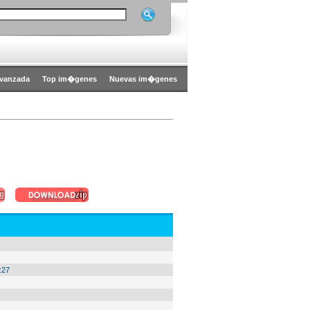
vanzada
Top im�genes
Nuevas im�genes
:27