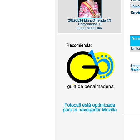
Tama
Env�
20190814 Misa Ofrenda (7)
Comentarios: 0
Isabel Menendez
Auto
No ha
Image
Gala 