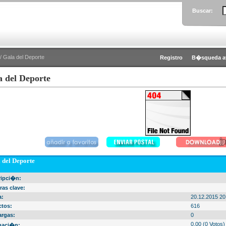
Buscar:
/ Gala del Deporte
Registro
B�squeda a
a del Deporte
 del Deporte
ripci�n:
ras clave:
a:
20.12.2015 20
ctos:
616
argas:
0
0.00 (0 Votos)
uaci�n: