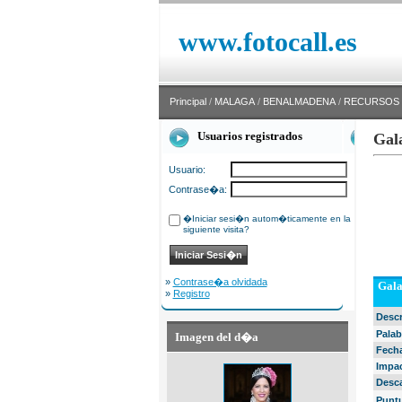
www.fotocall.es
Principal
/
MALAGA
/
BENALMADENA
/
RECURSOS
Usuarios registrados
Gal
Usuario:
Contrase�a:
�Iniciar sesi�n autom�ticamente en la
siguiente visita?
»
Contrase�a olvidada
Gala
»
Registro
Desc
Palab
Imagen del d�a
Fech
Impa
Desc
Punt