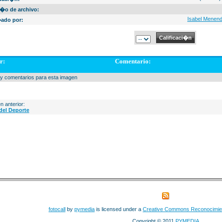
�o de archivo:
Isabel Menen
ado por:
r:
Comentario:
y comentarios para esta imagen
n anterior:
del Deporte
fotocall
by
pymedia
is licensed under a
Creative Commons Reconocimie
Copyright © 2011
PYMEDIA