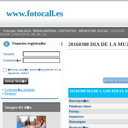
www.fotocall.es
Principal
/
MALAGA
/
BENALMADENA
/
DEPORTES - BIENESTAR SOCIAL
/ 20160308
DIA DE LA MUJER EL BIL BIL (2)
Usuarios registrados
20160308 DIA DE LA MUJ
Usuario:
Contrase�a:
�Iniciar sesi�n autom�ticamente en la
siguiente visita?
»
Contrase�a olvidada
20160308 DIA DE LA MUJER EL BI
»
Registro
Descripci�n:
Palabras clave:
Imagen del d�a
Fecha:
Impactos:
Descargas:
Puntuaci�n: