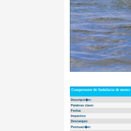
Campeonato de Andalucía de motos 
Descripci�n:
Palabras clave:
Fecha:
Impactos:
Descargas:
Puntuaci�n: