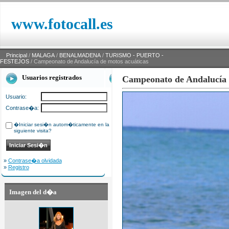
www.fotocall.es
Principal
/
MALAGA
/
BENALMADENA
/
TURISMO - PUERTO -
FESTEJOS
/ Campeonato de Andalucía de motos acuáticas
Usuarios registrados
Campeonato de Andalucía 
Usuario:
Contrase�a:
�Iniciar sesi�n autom�ticamente en la
siguiente visita?
»
Contrase�a olvidada
»
Registro
Imagen del d�a