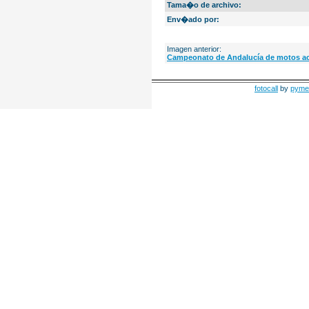
Tama�o de archivo:
Env�ado por:
Imagen anterior:
Campeonato de Andalucía de motos ac
fotocall
by
pyme