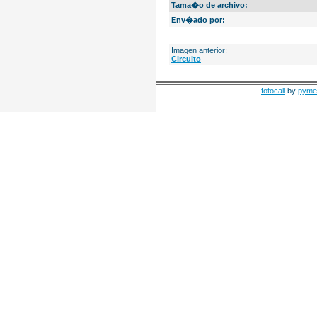
Tama�o de archivo:
Env�ado por:
Imagen anterior:
Circuito
fotocall
by
pyme