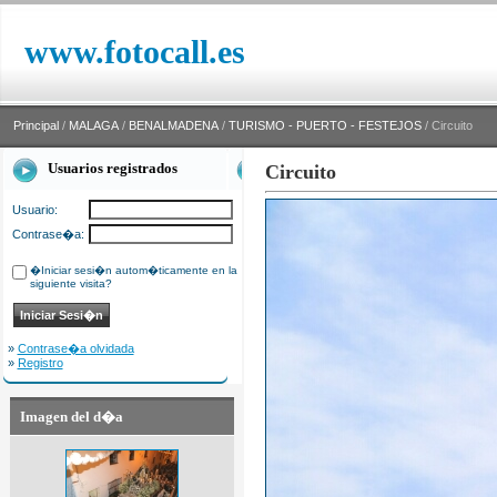
www.fotocall.es
Principal
/
MALAGA
/
BENALMADENA
/
TURISMO - PUERTO - FESTEJOS
/ Circuito
Usuarios registrados
Circuito
Usuario:
Contrase�a:
�Iniciar sesi�n autom�ticamente en la
siguiente visita?
»
Contrase�a olvidada
»
Registro
Imagen del d�a