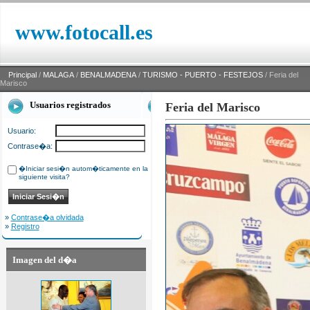
www.fotocall.es
Principal
/
MALAGA
/
BENALMADENA
/
TURISMO - PUERTO - FESTEJOS
/ Feria del
Marisco
Usuarios registrados
Feria del Marisco
Usuario:
Contrase�a:
�Iniciar sesi�n autom�ticamente en la
siguiente visita?
»
Contrase�a olvidada
»
Registro
Imagen del d�a