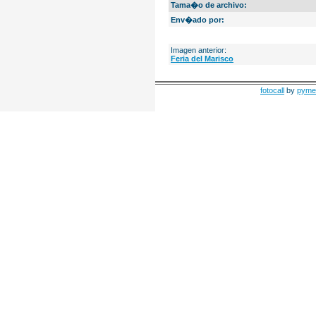
Tama�o de archivo:
Env�ado por:
Imagen anterior:
Feria del Marisco
fotocall
by
pyme