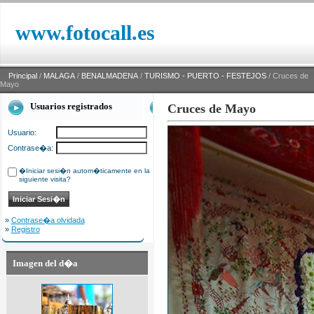
www.fotocall.es
Principal
/
MALAGA
/
BENALMADENA
/
TURISMO - PUERTO - FESTEJOS
/ Cruces de
Mayo
Usuarios registrados
Cruces de Mayo
Usuario:
Contrase�a:
�Iniciar sesi�n autom�ticamente en la
siguiente visita?
»
Contrase�a olvidada
»
Registro
Imagen del d�a