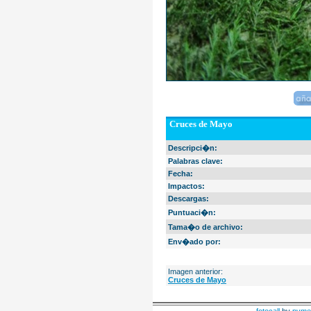
Cruces de Mayo
Descripci�n:
Palabras clave:
Fecha:
Impactos:
Descargas:
Puntuaci�n:
Tama�o de archivo:
Env�ado por:
Imagen anterior:
Cruces de Mayo