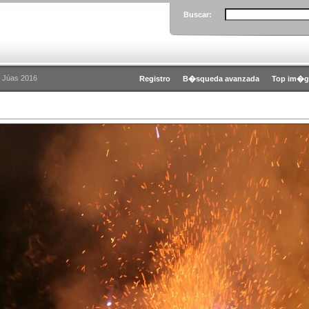
Buscar:
 Júas 2016
Registro
B�squeda avanzada
Top im�g