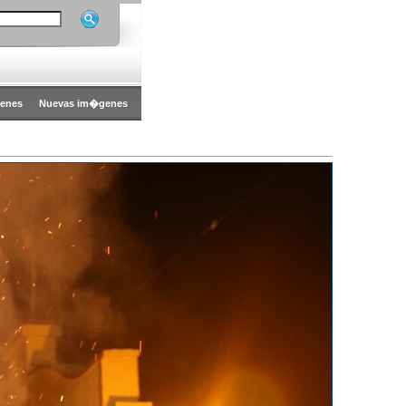
enes
Nuevas im�genes