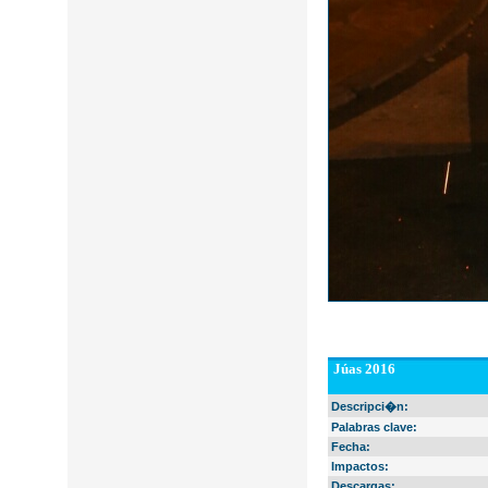
Júas 2016
Descripci�n:
Palabras clave:
Fecha:
Impactos:
Descargas: