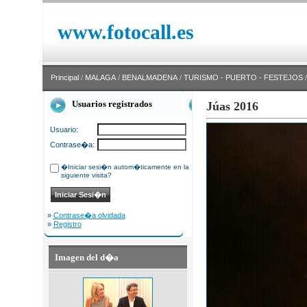
www.fotocall.es
Principal
/
MALAGA
/
BENALMADENA
/
TURISMO - PUERTO - FESTEJOS
/
Usuarios registrados
Júas 2016
Usuario:
Contrase�a:
�Iniciar sesi�n autom�ticamente en la
siguiente visita?
»
Contrase�a olvidada
»
Registro
Imagen del d�a