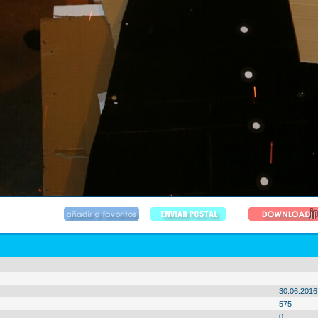
30.06.2016
575
0