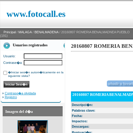
www.fotocall.es
Principal
/
MALAGA
/
BENALMADENA
/ 20160807 ROMERIA BENALMADNEA PUEBLO
(191)
Usuarios registrados
20160807 ROMERIA BE
Usuario:
Contrase�a:
�Iniciar sesi�n autom�ticamente en la
siguiente visita?
»
Contrase�a olvidada
20160807 ROMERIA BENALMADN
»
Registro
Descripci�n:
Palabras clave:
Imagen del d�a
Fecha:
Impactos:
Descargas:
Puntuaci�n: