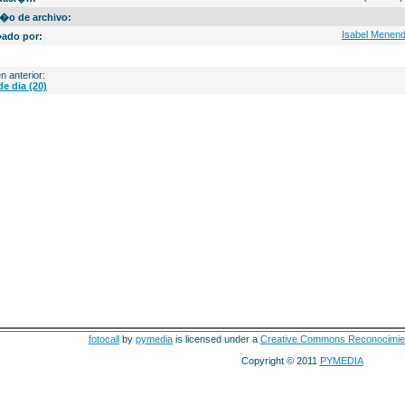
�o de archivo:
Isabel Menen
ado por:
n anterior:
de dia (20)
fotocall
by
pymedia
is licensed under a
Creative Commons Reconocimie
Copyright © 2011
PYMEDIA