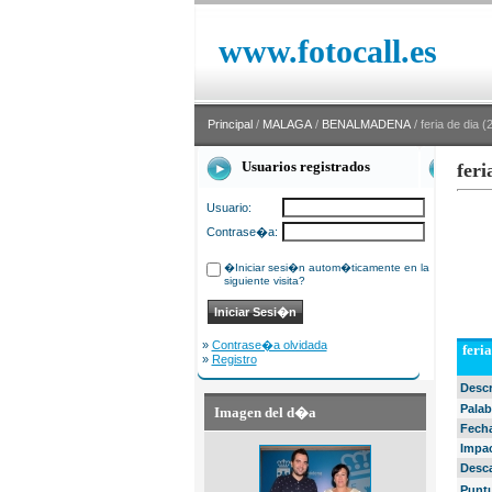
www.fotocall.es
Principal
/
MALAGA
/
BENALMADENA
/ feria de dia (
Usuarios registrados
feri
Usuario:
Contrase�a:
�Iniciar sesi�n autom�ticamente en la
siguiente visita?
»
Contrase�a olvidada
feria
»
Registro
Desc
Palab
Imagen del d�a
Fech
Impa
Desc
Punt