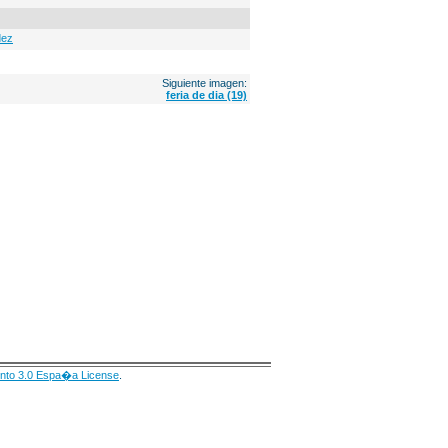
dez
Siguiente imagen:
feria de dia (19)
nto 3.0 Espa�a License
.