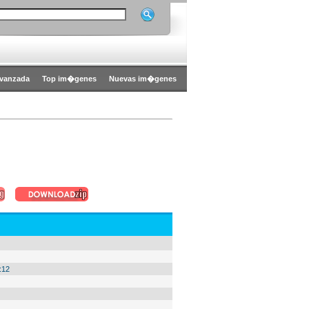
vanzada
Top im�genes
Nuevas im�genes
:12