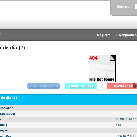
Buscar:
2)
Registro
B�squeda a
a de dia (2)
 de dia (2)
ripci�n:
ras clave:
a:
15.08.2016 14
ctos:
613
argas:
0
0.00 (0 Votos)
uaci�n: