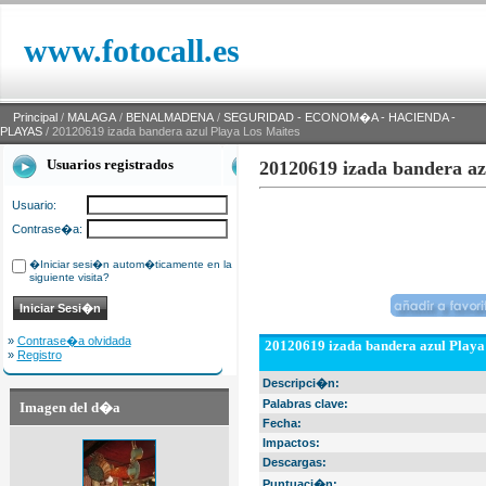
www.fotocall.es
Principal
/
MALAGA
/
BENALMADENA
/
SEGURIDAD - ECONOM�A - HACIENDA -
PLAYAS
/ 20120619 izada bandera azul Playa Los Maites
Usuarios registrados
20120619 izada bandera az
Usuario:
Contrase�a:
�Iniciar sesi�n autom�ticamente en la
siguiente visita?
»
Contrase�a olvidada
20120619 izada bandera azul Playa
»
Registro
Descripci�n:
Palabras clave:
Imagen del d�a
Fecha:
Impactos:
Descargas:
Puntuaci�n: