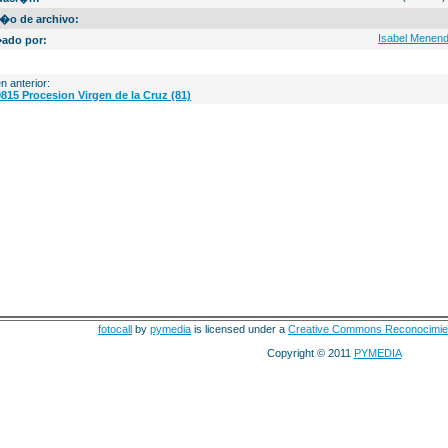
�o de archivo:
Isabel Menen
ado por:
n anterior:
815 Procesion Virgen de la Cruz (81)
fotocall
by
pymedia
is licensed under a
Creative Commons Reconocimie
Copyright © 2011
PYMEDIA