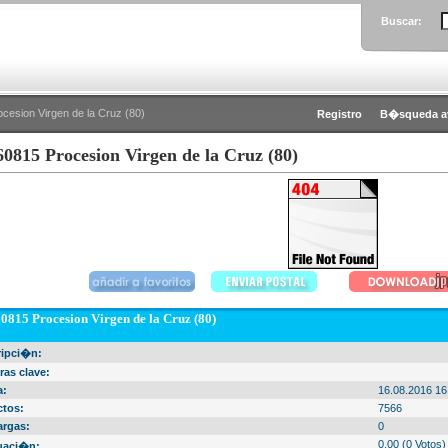
Buscar:
cesion Virgen de la Cruz (80)
Registro
B�squeda a
60815 Procesion Virgen de la Cruz (80)
0815 Procesion Virgen de la Cruz (80)
ripci�n:
ras clave:
a:
16.08.2016 16
ctos:
7566
argas:
0
0.00 (0 Votos)
uaci�n: