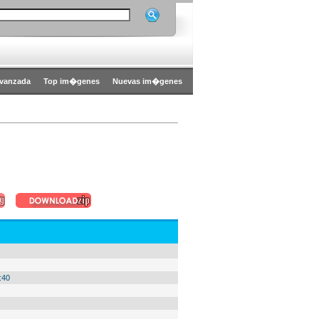
vanzada
Top im�genes
Nuevas im�genes
:40