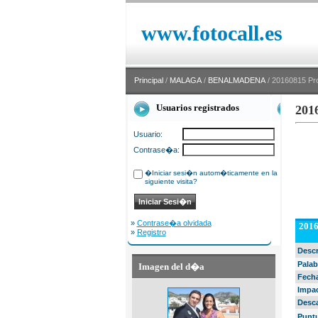
www.fotocall.es
Principal
/
MALAGA
/
BENALMADENA
/ 20160815 Pro
Usuarios registrados
201
Usuario:
Contrase�a:
�Iniciar sesi�n autom�ticamente en la
siguiente visita?
»
Contrase�a olvidada
2016
»
Registro
Desc
Palab
Imagen del d�a
Fech
Impa
Desc
Punt