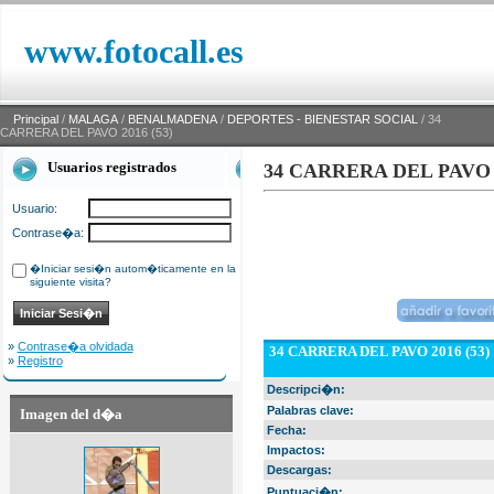
www.fotocall.es
Principal
/
MALAGA
/
BENALMADENA
/
DEPORTES - BIENESTAR SOCIAL
/ 34
CARRERA DEL PAVO 2016 (53)
Usuarios registrados
34 CARRERA DEL PAVO 2
Usuario:
Contrase�a:
�Iniciar sesi�n autom�ticamente en la
siguiente visita?
»
Contrase�a olvidada
34 CARRERA DEL PAVO 2016 (53)
»
Registro
Descripci�n:
Palabras clave:
Imagen del d�a
Fecha:
Impactos:
Descargas:
Puntuaci�n: