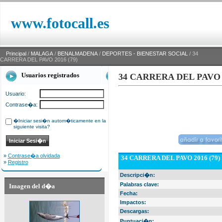
www.fotocall.es
Principal
/
MALAGA
/
BENALMADENA
/
DEPORTES - BIENESTAR SOCIAL
/ 34
CARRERA DEL PAVO 2016 (79)
Usuarios registrados
34 CARRERA DEL PAVO 2
Usuario:
Contrase�a:
�Iniciar sesi�n autom�ticamente en la
siguiente visita?
»
Contrase�a olvidada
34 CARRERA DEL PAVO 2016 (79)
»
Registro
Descripci�n:
Palabras clave:
Imagen del d�a
Fecha:
Impactos:
Descargas:
Puntuaci�n: