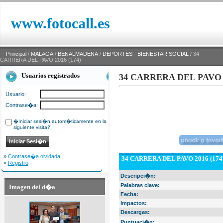
www.fotocall.es
Principal
/
MALAGA
/
BENALMADENA
/
DEPORTES - BIENESTAR SOCIAL
/ 34
CARRERA DEL PAVO 2016 (174)
Usuarios registrados
34 CARRERA DEL PAVO 2
Usuario:
Contrase�a:
�Iniciar sesi�n autom�ticamente en la
siguiente visita?
»
Contrase�a olvidada
34 CARRERA DEL PAVO 2016 (174
»
Registro
Descripci�n:
Palabras clave:
Imagen del d�a
Fecha:
Impactos:
Descargas:
Puntuaci�n: