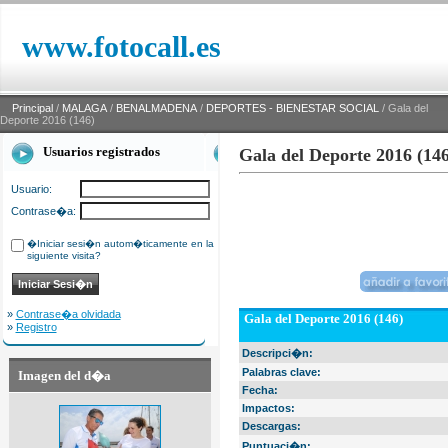
www.fotocall.es
Principal
/
MALAGA
/
BENALMADENA
/
DEPORTES - BIENESTAR SOCIAL
/ Gala del
Deporte 2016 (146)
Usuarios registrados
Gala del Deporte 2016 (146
Usuario:
Contrase�a:
�Iniciar sesi�n autom�ticamente en la
siguiente visita?
»
Contrase�a olvidada
Gala del Deporte 2016 (146)
»
Registro
Descripci�n:
Palabras clave:
Imagen del d�a
Fecha:
Impactos:
Descargas:
Puntuaci�n: