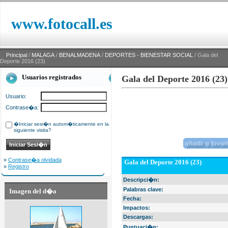
www.fotocall.es
Principal
/
MALAGA
/
BENALMADENA
/
DEPORTES - BIENESTAR SOCIAL
/ Gala del
Deporte 2016 (23)
Usuarios registrados
Gala del Deporte 2016 (23)
Usuario:
Contrase�a:
�Iniciar sesi�n autom�ticamente en la
siguiente visita?
»
Contrase�a olvidada
Gala del Deporte 2016 (23)
»
Registro
Descripci�n:
Palabras clave:
Imagen del d�a
Fecha:
Impactos:
Descargas:
Puntuaci�n: