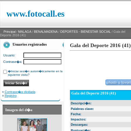
www.fotocall.es
Principal
/
MALAGA
/
BENALMADENA
/
DEPORTES - BIENESTAR SOCIAL
/ Gala del
Deporte 2016 (41)
Usuarios registrados
Gala del Deporte 2016 (41)
Usuario:
Contrase�a:
�Iniciar sesi�n autom�ticamente en la
siguiente visita?
»
Contrase�a olvidada
Gala del Deporte 2016 (41)
»
Registro
Descripci�n:
Palabras clave:
Imagen del d�a
Fecha:
Impactos:
Descargas:
Puntuaci�n: