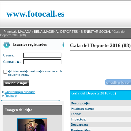
www.fotocall.es
Principal
/
MALAGA
/
BENALMADENA
/
DEPORTES - BIENESTAR SOCIAL
/ Gala del
Deporte 2016 (88)
Usuarios registrados
Gala del Deporte 2016 (88)
Usuario:
Contrase�a:
�Iniciar sesi�n autom�ticamente en la
siguiente visita?
»
Contrase�a olvidada
Gala del Deporte 2016 (88)
»
Registro
Descripci�n:
Palabras clave:
Imagen del d�a
Fecha:
Impactos:
Descargas:
Puntuaci�n: