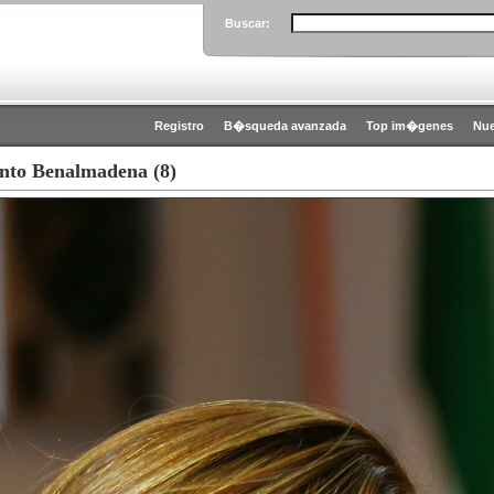
Buscar:
Registro
B�squeda avanzada
Top im�genes
Nu
nto Benalmadena (8)