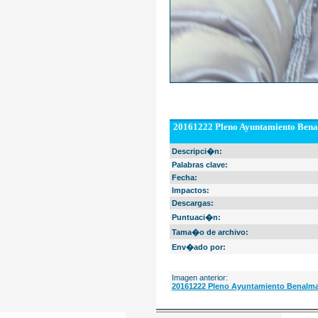
20161222 Pleno Ayuntamiento Bena
Descripci�n:
Palabras clave:
Fecha:
Impactos:
Descargas:
Puntuaci�n:
Tama�o de archivo:
Env�ado por:
Imagen anterior:
20161222 Pleno Ayuntamiento Benalma