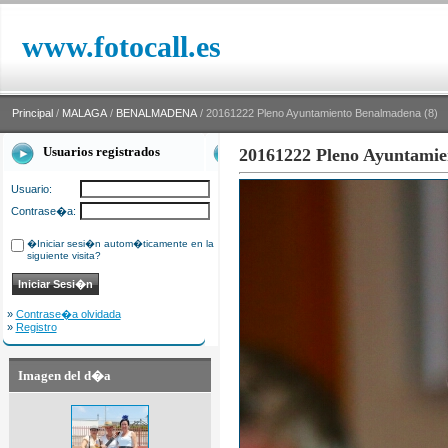
www.fotocall.es
Principal
/
MALAGA
/
BENALMADENA
/ 20161222 Pleno Ayuntamiento Benalmadena (8)
Usuarios registrados
20161222 Pleno Ayuntamie
Usuario:
Contrase�a:
�Iniciar sesi�n autom�ticamente en la
siguiente visita?
»
Contrase�a olvidada
»
Registro
Imagen del d�a