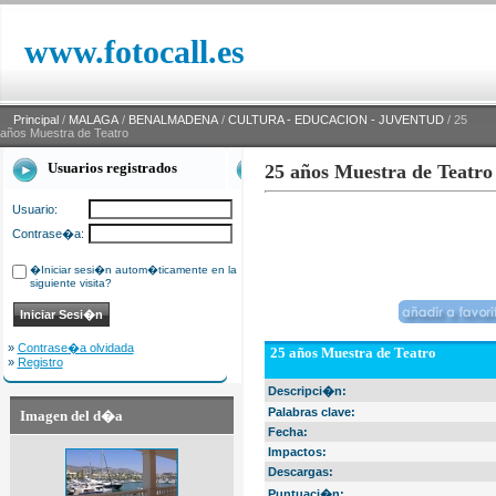
www.fotocall.es
Principal
/
MALAGA
/
BENALMADENA
/
CULTURA - EDUCACION - JUVENTUD
/ 25
años Muestra de Teatro
Usuarios registrados
25 años Muestra de Teatro
Usuario:
Contrase�a:
�Iniciar sesi�n autom�ticamente en la
siguiente visita?
»
Contrase�a olvidada
25 años Muestra de Teatro
»
Registro
Descripci�n:
Palabras clave:
Imagen del d�a
Fecha:
Impactos:
Descargas:
Puntuaci�n: