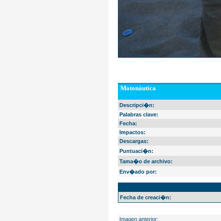
Motonáutica
Descripci�n:
Palabras clave:
Fecha:
Impactos:
Descargas:
Puntuaci�n:
Tama�o de archivo:
Env�ado por:
EXIF Info
Fecha de creaci�n:
Imagen anterior: