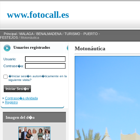
www.fotocall.es
Principal
/
MALAGA
/
BENALMADENA
/
TURISMO - PUERTO -
FESTEJOS
/ Motonáutica
Usuarios registrados
Motonáutica
Usuario:
Contrase�a:
�Iniciar sesi�n autom�ticamente en la
siguiente visita?
»
Contrase�a olvidada
»
Registro
Imagen del d�a