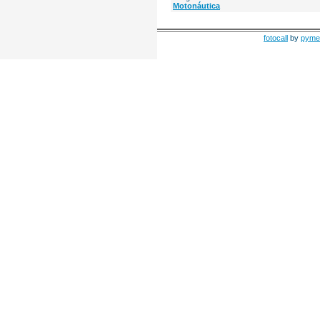
Motonáutica
fotocall
by
pyme