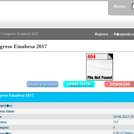
Buscar:
/ Congreso Emabesa 2017
Registro
B�squeda a
greso Emabesa 2017
reso Emabesa 2017
ripci�n:
ras clave:
a:
24.06.2017 23
ctos:
717
argas:
0
0.00 (0 Votos)
uaci�n: