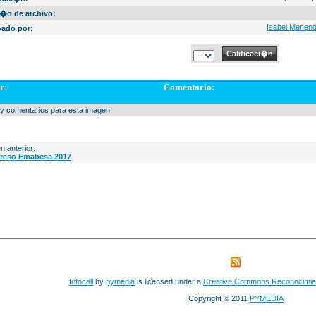
�o de archivo:
Isabel Menen
ado por:
r:
Comentario:
y comentarios para esta imagen
n anterior:
reso Emabesa 2017
fotocall
by
pymedia
is licensed under a
Creative Commons Reconocimie
Copyright © 2011
PYMEDIA