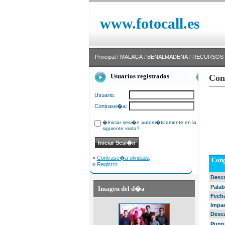
www.fotocall.es
Principal
/
MALAGA
/
BENALMADENA
/
RECURSOS
Usuarios registrados
Con
Usuario:
Contrase�a:
�Iniciar sesi�n autom�ticamente en la
siguiente visita?
»
Contrase�a olvidada
Cong
»
Registro
Desc
Palab
Imagen del d�a
Fech
Impa
Desc
Punt