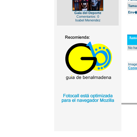
Tama
Env�
Gala del Deporte
Comentarios: 0
Isabel Menendez
Auto
No ha
Image
Cong