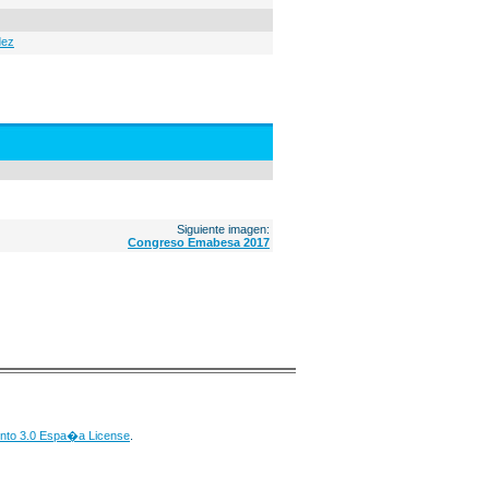
dez
Siguiente imagen:
Congreso Emabesa 2017
nto 3.0 Espa�a License
.