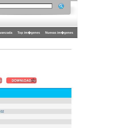
vanzada
Top im�genes
Nuevas im�genes
:02