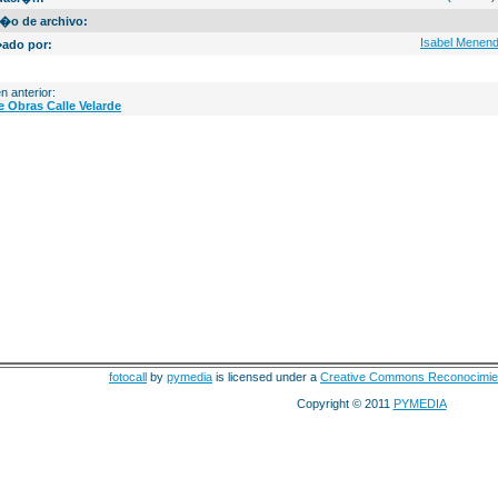
�o de archivo:
Isabel Menen
ado por:
n anterior:
e Obras Calle Velarde
fotocall
by
pymedia
is licensed under a
Creative Commons Reconocimie
Copyright © 2011
PYMEDIA