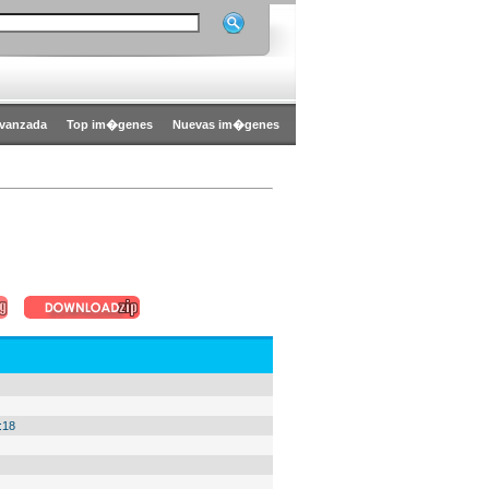
vanzada
Top im�genes
Nuevas im�genes
:18