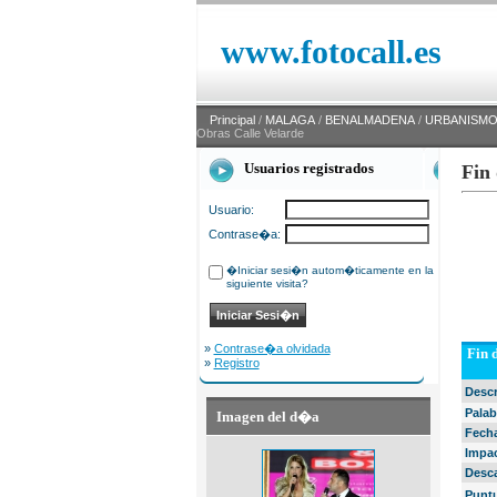
www.fotocall.es
Principal
/
MALAGA
/
BENALMADENA
/
URBANISMO
Obras Calle Velarde
Usuarios registrados
Fin
Usuario:
Contrase�a:
�Iniciar sesi�n autom�ticamente en la
siguiente visita?
»
Contrase�a olvidada
Fin 
»
Registro
Desc
Palab
Imagen del d�a
Fech
Impa
Desc
Punt