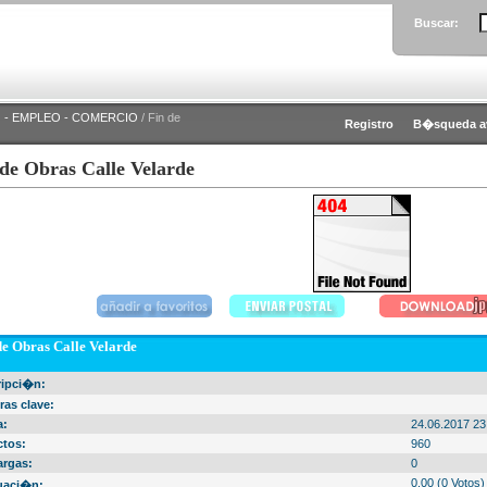
Buscar:
 - EMPLEO - COMERCIO
/ Fin de
Registro
B�squeda a
 de Obras Calle Velarde
de Obras Calle Velarde
ripci�n:
ras clave:
a:
24.06.2017 23
ctos:
960
argas:
0
0.00 (0 Votos)
uaci�n: