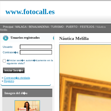
www.fotocall.es
Principal
/
MALAGA
/
BENALMADENA
/
TURISMO - PUERTO - FESTEJOS
/ Náutica
Melilla
Usuarios registrados
Náutica Melilla
Usuario:
Contrase�a:
�Iniciar sesi�n autom�ticamente en la
siguiente visita?
»
Contrase�a olvidada
»
Registro
Imagen del d�a