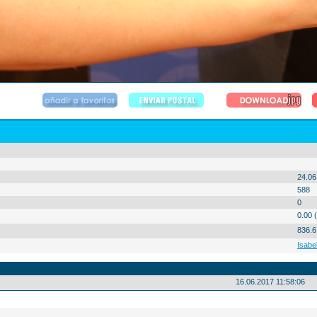
24.06
588
0
0.00 
836.6
Isabe
16.06.2017 11:58:06