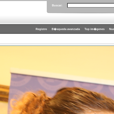
Buscar:
Registro
B�squeda avanzada
Top im�genes
Nu