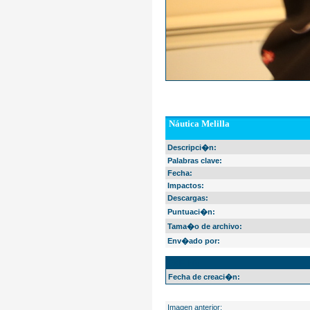
Náutica Melilla
Descripci�n:
Palabras clave:
Fecha:
Impactos:
Descargas:
Puntuaci�n:
Tama�o de archivo:
Env�ado por:
EXIF Info
Fecha de creaci�n:
Imagen anterior: