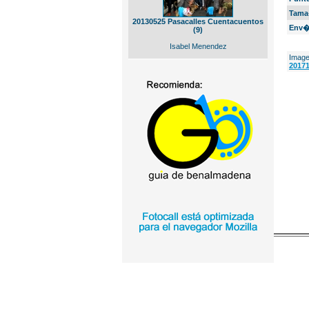
Tama
20130525 Pasacalles Cuentacuentos
Env�
(9)
Isabel Menendez
Image
20171