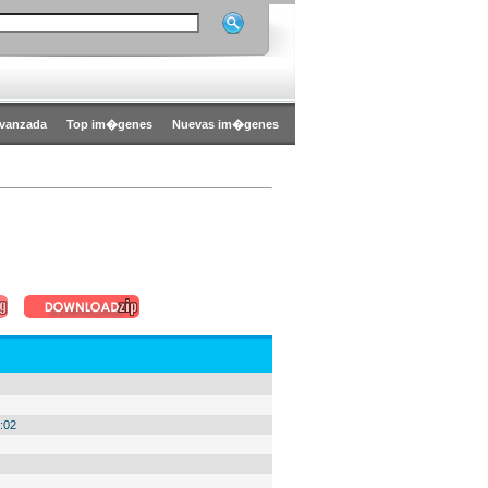
vanzada
Top im�genes
Nuevas im�genes
:02