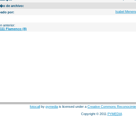
�o de archivo:
Isabel Menen
ado por:
n anterior:
111 Flamenco (8)
fotocall
by
pymedia
is licensed under a
Creative Commons Reconocimie
Copyright © 2011
PYMEDIA