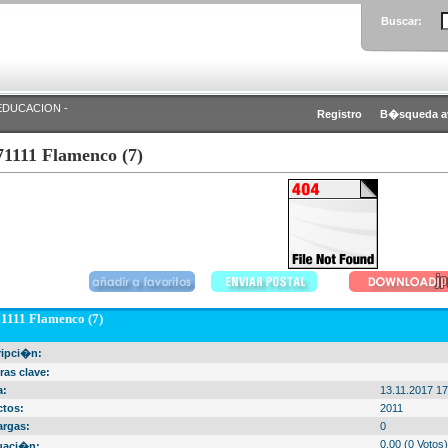
Buscar:
EDUCACION -
Registro
B�squeda a
71111 Flamenco (7)
1111 Flamenco (7)
ripci�n:
ras clave:
a:
13.11.2017 17
ctos:
2011
argas:
0
0.00 (0 Votos)
uaci�n: