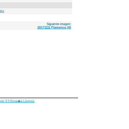
dez
Siguiente imagen:
20171111 Flamenco (6)
nto 3.0 Espa�a License
.