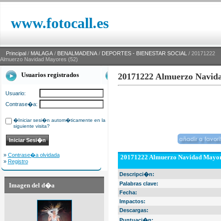
www.fotocall.es
Principal
/
MALAGA
/
BENALMADENA
/
DEPORTES - BIENESTAR SOCIAL
/ 20171222
Almuerzo Navidad Mayores (52)
Usuarios registrados
20171222 Almuerzo Navida
Usuario:
Contrase�a:
�Iniciar sesi�n autom�ticamente en la
siguiente visita?
»
Contrase�a olvidada
20171222 Almuerzo Navidad Mayor
»
Registro
Descripci�n:
Palabras clave:
Imagen del d�a
Fecha:
Impactos:
Descargas:
Puntuaci�n: