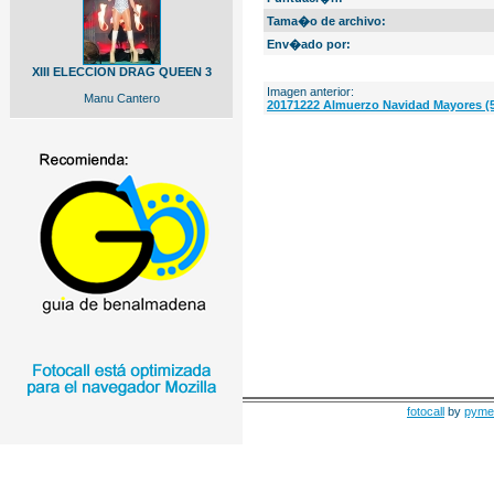
Tama�o de archivo:
Env�ado por:
XIII ELECCION DRAG QUEEN 3
Imagen anterior:
Manu Cantero
20171222 Almuerzo Navidad Mayores (
fotocall
by
pyme