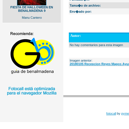
Tama�o de archivo:
FIESTA DE HALLOWEEN EN
BENALMADENA 9
Env�ado por:
Manu Cantero
Autor:
No hay comentarios para esta imagen
Imagen anterior:
20180105 Recepcion Reyes Magos Ayun
fotocall
by
pyme