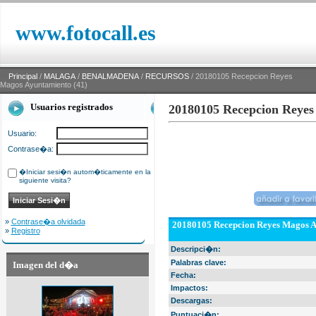
www.fotocall.es
Principal
/
MALAGA
/
BENALMADENA
/
RECURSOS
/ 20180105 Recepcion Reyes
Magos Ayuntamiento (41)
Usuarios registrados
20180105 Recepcion Reyes
Usuario:
Contrase�a:
�Iniciar sesi�n autom�ticamente en la
siguiente visita?
»
Contrase�a olvidada
20180105 Recepcion Reyes Magos A
»
Registro
Descripci�n:
Palabras clave:
Imagen del d�a
Fecha:
Impactos:
Descargas:
Puntuaci�n: