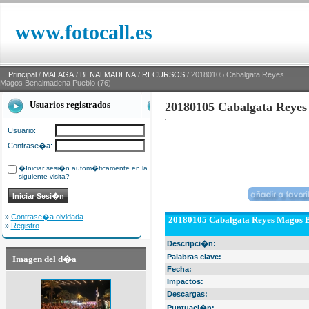
www.fotocall.es
Principal
/
MALAGA
/
BENALMADENA
/
RECURSOS
/ 20180105 Cabalgata Reyes
Magos Benalmadena Pueblo (76)
Usuarios registrados
20180105 Cabalgata Reyes
Usuario:
Contrase�a:
�Iniciar sesi�n autom�ticamente en la
siguiente visita?
»
Contrase�a olvidada
20180105 Cabalgata Reyes Magos B
»
Registro
Descripci�n:
Palabras clave:
Imagen del d�a
Fecha:
Impactos:
Descargas:
Puntuaci�n: