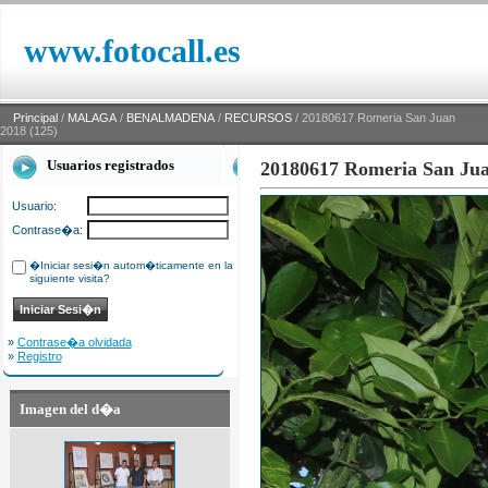
www.fotocall.es
Principal
/
MALAGA
/
BENALMADENA
/
RECURSOS
/ 20180617 Romeria San Juan
2018 (125)
Usuarios registrados
20180617 Romeria San Jua
Usuario:
Contrase�a:
�Iniciar sesi�n autom�ticamente en la
siguiente visita?
»
Contrase�a olvidada
»
Registro
Imagen del d�a