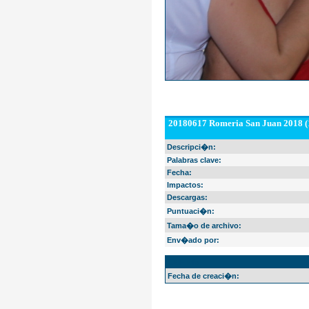
20180617 Romeria San Juan 2018 (
Descripci�n:
Palabras clave:
Fecha:
Impactos:
Descargas:
Puntuaci�n:
Tama�o de archivo:
Env�ado por:
EXIF Info
Fecha de creaci�n: