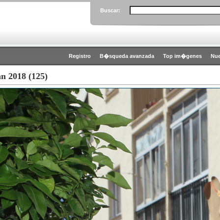
Buscar:
Registro
B�squeda avanzada
Top im�genes
Nu
n 2018 (125)