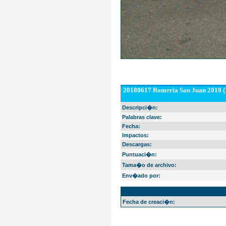
20180617 Romeria San Juan 2018 (
Descripci�n:
Palabras clave:
Fecha:
Impactos:
Descargas:
Puntuaci�n:
Tama�o de archivo:
Env�ado por:
EXIF Info
Fecha de creaci�n: