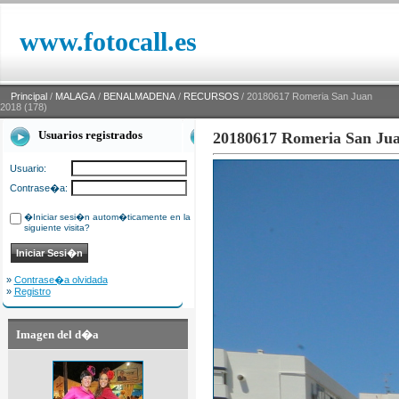
www.fotocall.es
Principal
/
MALAGA
/
BENALMADENA
/
RECURSOS
/ 20180617 Romeria San Juan
2018 (178)
Usuarios registrados
20180617 Romeria San Jua
Usuario:
Contrase�a:
�Iniciar sesi�n autom�ticamente en la
siguiente visita?
»
Contrase�a olvidada
»
Registro
Imagen del d�a