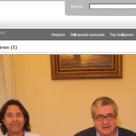
Buscar:
0401
Registro
B�squeda avanzada
Top im�genes
sos (1)