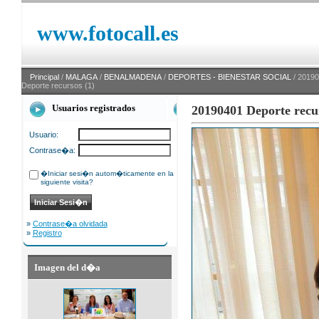
www.fotocall.es
Principal
/
MALAGA
/
BENALMADENA
/
DEPORTES - BIENESTAR SOCIAL
/ 2019
Deporte recursos (1)
Usuarios registrados
20190401 Deporte recur
Usuario:
Contrase�a:
�Iniciar sesi�n autom�ticamente en la
siguiente visita?
»
Contrase�a olvidada
»
Registro
Imagen del d�a