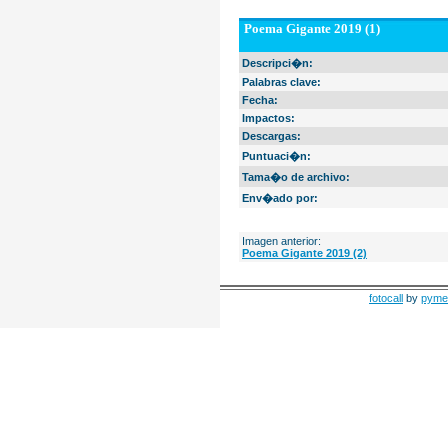
Poema Gigante 2019 (1)
Descripci�n:
Palabras clave:
Fecha:
Impactos:
Descargas:
Puntuaci�n:
Tama�o de archivo:
Env�ado por:
Imagen anterior:
Poema Gigante 2019 (2)
fotocall
by
pyme