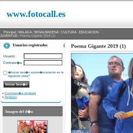
www.fotocall.es
Principal
/
MALAGA
/
BENALMADENA
/
CULTURA - EDUCACION -
JUVENTUD
/ Poema Gigante 2019 (1)
Usuarios registrados
Poema Gigante 2019 (1)
Usuario:
Contrase�a:
�Iniciar sesi�n autom�ticamente en la
siguiente visita?
»
Contrase�a olvidada
»
Registro
Imagen del d�a