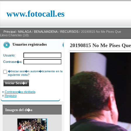
www.fotocall.es
Principal
/
MALAGA
/
BENALMADENA
/
RECURSOS
/ 20190815 No Me Pises Que
Llevo Chanclas (10)
Usuarios registrados
20190815 No Me Pises Que
Usuario:
Contrase�a:
�Iniciar sesi�n autom�ticamente en la
siguiente visita?
»
Contrase�a olvidada
»
Registro
Imagen del d�a