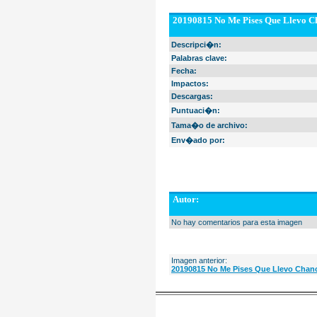
20190815 No Me Pises Que Llevo Ch
Descripci�n:
Palabras clave:
Fecha:
Impactos:
Descargas:
Puntuaci�n:
Tama�o de archivo:
Env�ado por:
Autor:
No hay comentarios para esta imagen
Imagen anterior:
20190815 No Me Pises Que Llevo Chanc