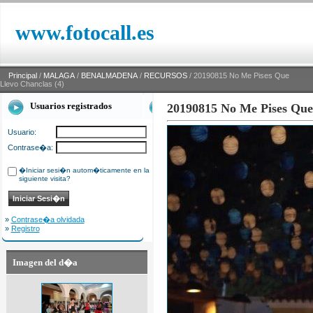
www.fotocall.es
Principal
/
MALAGA
/
BENALMADENA
/
RECURSOS
/ 20190815 No Me Pises Que
Llevo Chanclas (4)
Usuarios registrados
20190815 No Me Pises Que 
Usuario:
Contrase�a:
�Iniciar sesi�n autom�ticamente en la
siguiente visita?
»
Contrase�a olvidada
»
Registro
Imagen del d�a