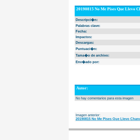
20190815 No Me Pises Que Llevo Ch
Descripci�n:
Palabras clave:
Fecha:
Impactos:
Descargas:
Puntuaci�n:
Tama�o de archivo:
Env�ado por:
Autor:
No hay comentarios para esta imagen
Imagen anterior:
20190815 No Me Pises Que Llevo Chanc