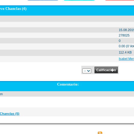
vo Chanclas (4)
15.08.201
278025
0
0.00 (0 Vo
112.4 KB
Isabel Me
Comentario:
en
Chanclas (5)