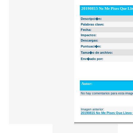
20190815 No Me Pises Que Lle
Descripci�n:
Palabras clave:
Fecha:
Impactos:
Descargas:
Puntuaci�n:
Tama�o de archivo:
Env�ado por:
Autor:
No hay comentarios para esta imag
Imagen anterior:
20190815 No Me Pises Que Llevo 