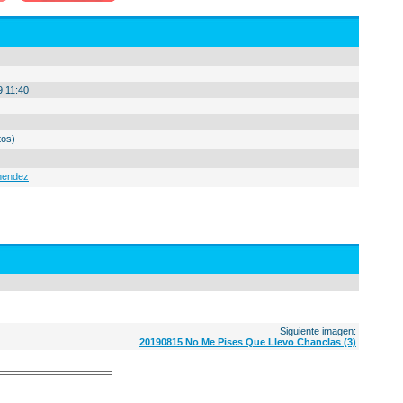
9 11:40
tos)
nendez
Siguiente imagen:
20190815 No Me Pises Que Llevo Chanclas (3)