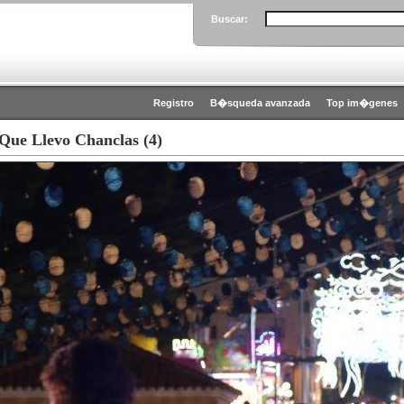
Buscar:
Registro
B�squeda avanzada
Top im�genes
Que Llevo Chanclas (4)