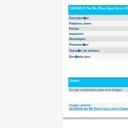
20190815 No Me Pises Que Llevo Ch
Descripci�n:
Palabras clave:
Fecha:
Impactos:
Descargas:
Puntuaci�n:
Tama�o de archivo:
Env�ado por:
Autor:
No hay comentarios para esta imagen
Imagen anterior:
20190815 No Me Pises Que Llevo Chanc