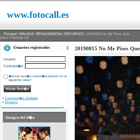
www.fotocall.es
Principal
/
MALAGA
/
BENALMADENA
/
RECURSOS
/ 20190815 No Me Pises Que
Llevo Chanclas (4)
Usuarios registrados
20190815 No Me Pises Que 
Usuario:
Contrase�a:
�Iniciar sesi�n autom�ticamente en la
siguiente visita?
»
Contrase�a olvidada
»
Registro
Imagen del d�a