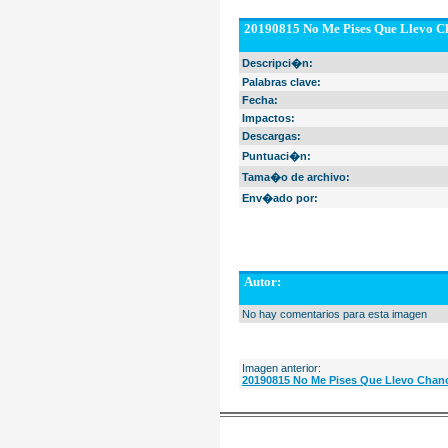
20190815 No Me Pises Que Llevo Ch
Descripci�n:
Palabras clave:
Fecha:
Impactos:
Descargas:
Puntuaci�n:
Tama�o de archivo:
Env�ado por:
Autor:
No hay comentarios para esta imagen
Imagen anterior:
20190815 No Me Pises Que Llevo Chanc