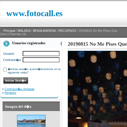
www.fotocall.es
Principal
/
MALAGA
/
BENALMADENA
/
RECURSOS
/ 20190815 No Me Pises Que
Llevo Chanclas (4)
Usuarios registrados
20190815 No Me Pises Que 
Usuario:
Contrase�a:
�Iniciar sesi�n autom�ticamente en la
siguiente visita?
»
Contrase�a olvidada
»
Registro
Imagen del d�a