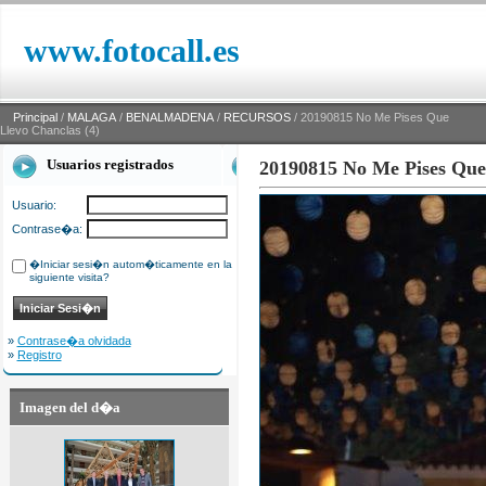
www.fotocall.es
Principal
/
MALAGA
/
BENALMADENA
/
RECURSOS
/ 20190815 No Me Pises Que
Llevo Chanclas (4)
Usuarios registrados
20190815 No Me Pises Que 
Usuario:
Contrase�a:
�Iniciar sesi�n autom�ticamente en la
siguiente visita?
»
Contrase�a olvidada
»
Registro
Imagen del d�a