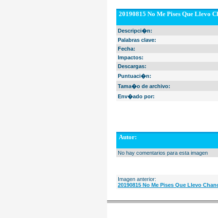
20190815 No Me Pises Que Llevo Ch
Descripci�n:
Palabras clave:
Fecha:
Impactos:
Descargas:
Puntuaci�n:
Tama�o de archivo:
Env�ado por:
Autor:
No hay comentarios para esta imagen
Imagen anterior:
20190815 No Me Pises Que Llevo Chanc