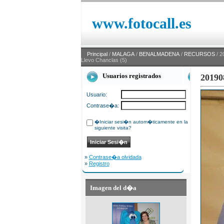
www.fotocall.es
Principal
/
MALAGA
/
BENALMADENA
/
RECURSOS
/ 2
Llevo Chanclas (5)
Usuarios registrados
20190
Usuario:
Contrase�a:
�Iniciar sesi�n autom�ticamente en la
siguiente visita?
»
Contrase�a olvidada
»
Registro
Imagen del d�a