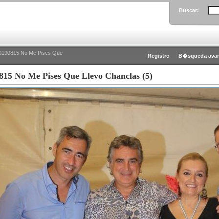
Buscar:
0190815 No Me Pises Que
Registro
B�squeda ava
815 No Me Pises Que Llevo Chanclas (5)