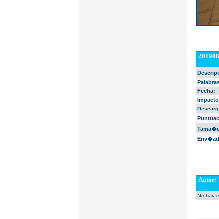
201908
Descrip
Palabras
Fecha:
Impacto
Descarg
Puntuac
Tama�o 
Env�ad
Autor:
No hay c