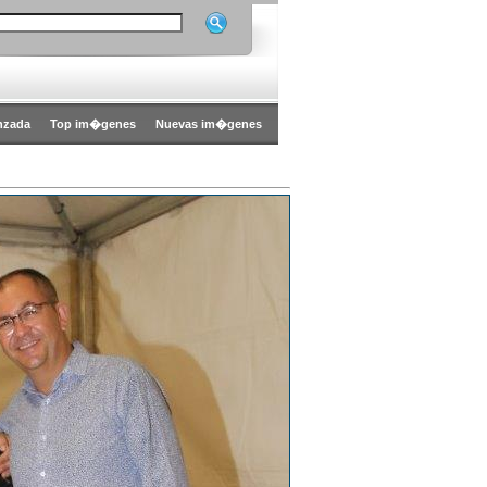
nzada
Top im�genes
Nuevas im�genes