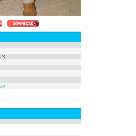
1:40
)
ndez