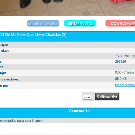
15 No Me Pises Que Llevo Chanclas (5)
ci�n:
 clave:
15.08.2019 1
s:
296326
as:
1
0.00 (0 Votos
i�n:
85.2 KB
de archivo:
Isabel Mene
o por:
Comentario:
omentarios para esta imagen