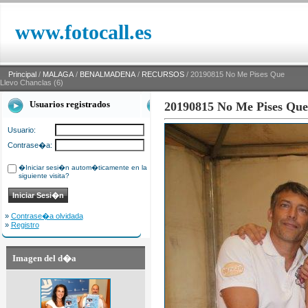
www.fotocall.es
Principal
/
MALAGA
/
BENALMADENA
/
RECURSOS
/ 20190815 No Me Pises Que
Llevo Chanclas (6)
Usuarios registrados
20190815 No Me Pises Que 
Usuario:
Contrase�a:
�Iniciar sesi�n autom�ticamente en la
siguiente visita?
»
Contrase�a olvidada
»
Registro
Imagen del d�a