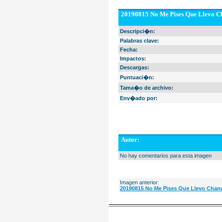
20190815 No Me Pises Que Llevo Ch
Descripci�n:
Palabras clave:
Fecha:
Impactos:
Descargas:
Puntuaci�n:
Tama�o de archivo:
Env�ado por:
Autor:
No hay comentarios para esta imagen
Imagen anterior:
20190815 No Me Pises Que Llevo Chanc