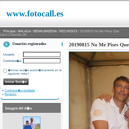
www.fotocall.es
Principal
/
MALAGA
/
BENALMADENA
/
RECURSOS
/ 20190815 No Me Pises Que
Llevo Chanclas (6)
Usuarios registrados
20190815 No Me Pises Que 
Usuario:
Contrase�a:
�Iniciar sesi�n autom�ticamente en la
siguiente visita?
»
Contrase�a olvidada
»
Registro
Imagen del d�a