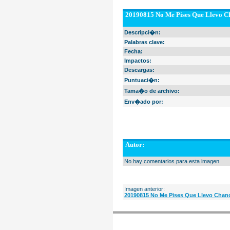
20190815 No Me Pises Que Llevo Ch
Descripci�n:
Palabras clave:
Fecha:
Impactos:
Descargas:
Puntuaci�n:
Tama�o de archivo:
Env�ado por:
Autor:
No hay comentarios para esta imagen
Imagen anterior:
20190815 No Me Pises Que Llevo Chanc