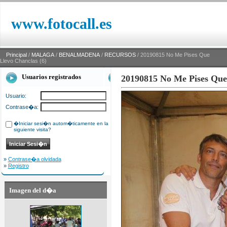
www.fotocall.es
Principal
/
MALAGA
/
BENALMADENA
/
RECURSOS
/ 20190815 No Me Pises Que
Llevo Chanclas (6)
Usuarios registrados
20190815 No Me Pises Que 
Usuario:
Contrase�a:
�Iniciar sesi�n autom�ticamente en la
siguiente visita?
»
Contrase�a olvidada
»
Registro
Imagen del d�a