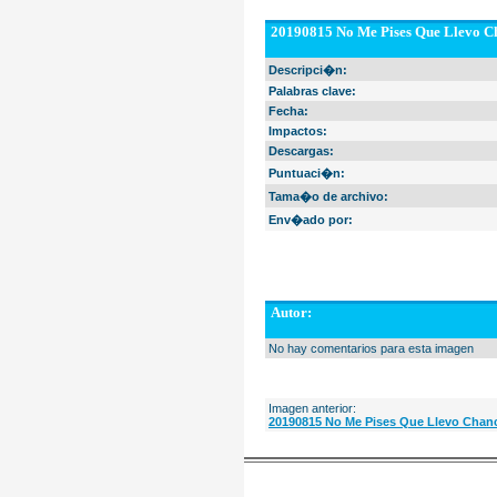
20190815 No Me Pises Que Llevo Ch
Descripci�n:
Palabras clave:
Fecha:
Impactos:
Descargas:
Puntuaci�n:
Tama�o de archivo:
Env�ado por:
Autor:
No hay comentarios para esta imagen
Imagen anterior:
20190815 No Me Pises Que Llevo Chanc