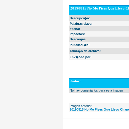
20190815 No Me Pises Que Llevo Ch
Descripci�n:
Palabras clave:
Fecha:
Impactos:
Descargas:
Puntuaci�n:
Tama�o de archivo:
Env�ado por:
Autor:
No hay comentarios para esta imagen
Imagen anterior:
20190815 No Me Pises Que Llevo Chanc