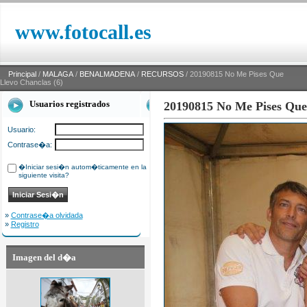
www.fotocall.es
Principal
/
MALAGA
/
BENALMADENA
/
RECURSOS
/ 20190815 No Me Pises Que
Llevo Chanclas (6)
Usuarios registrados
20190815 No Me Pises Que 
Usuario:
Contrase�a:
�Iniciar sesi�n autom�ticamente en la
siguiente visita?
»
Contrase�a olvidada
»
Registro
Imagen del d�a