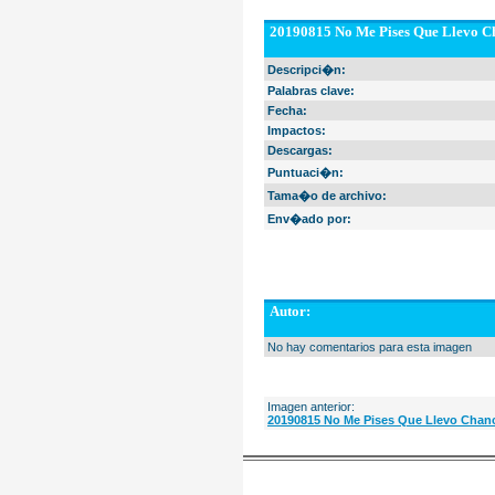
20190815 No Me Pises Que Llevo Ch
Descripci�n:
Palabras clave:
Fecha:
Impactos:
Descargas:
Puntuaci�n:
Tama�o de archivo:
Env�ado por:
Autor:
No hay comentarios para esta imagen
Imagen anterior:
20190815 No Me Pises Que Llevo Chanc