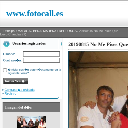
www.fotocall.es
Principal
/
MALAGA
/
BENALMADENA
/
RECURSOS
/ 20190815 No Me Pises Que
Llevo Chanclas (7)
Usuarios registrados
20190815 No Me Pises Que 
Usuario:
Contrase�a:
�Iniciar sesi�n autom�ticamente en la
siguiente visita?
»
Contrase�a olvidada
»
Registro
Imagen del d�a