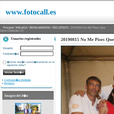
www.fotocall.es
Principal
/
MALAGA
/
BENALMADENA
/
RECURSOS
/ 20190815 No Me Pises Que
Llevo Chanclas (7)
Usuarios registrados
20190815 No Me Pises Que 
Usuario:
Contrase�a:
�Iniciar sesi�n autom�ticamente en la
siguiente visita?
»
Contrase�a olvidada
»
Registro
Imagen del d�a