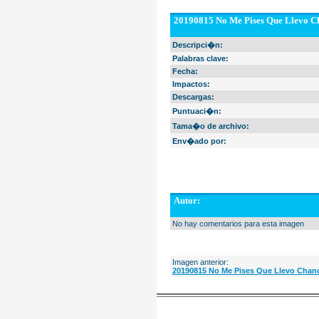
20190815 No Me Pises Que Llevo Ch
Descripci�n:
Palabras clave:
Fecha:
Impactos:
Descargas:
Puntuaci�n:
Tama�o de archivo:
Env�ado por:
Autor:
No hay comentarios para esta imagen
Imagen anterior:
20190815 No Me Pises Que Llevo Chanc