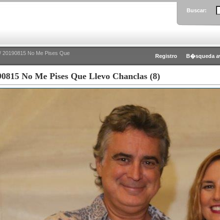
Buscar:
/ 20190815 No Me Pises Que
Registro
B�squeda a
0815 No Me Pises Que Llevo Chanclas (8)