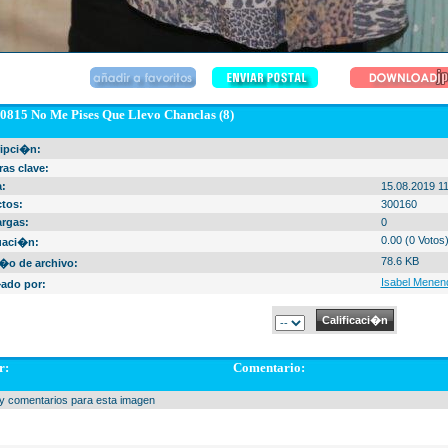
0815 No Me Pises Que Llevo Chanclas (8)
ipci�n:
ras clave:
:
15.08.2019 11
tos:
300160
rgas:
0
0.00 (0 Votos
uaci�n:
78.6 KB
o de archivo:
Isabel Menen
ado por:
r:
Comentario:
y comentarios para esta imagen