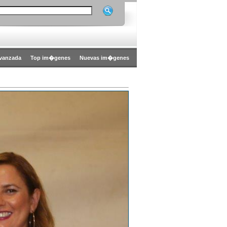
vanzada
Top im�genes
Nuevas im�genes