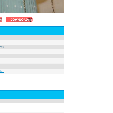
:40
)
dez