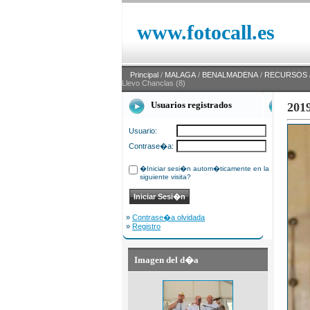
www.fotocall.es
Principal
/
MALAGA
/
BENALMADENA
/
RECURSOS
Llevo Chanclas (8)
Usuarios registrados
2019
Usuario:
Contrase�a:
�Iniciar sesi�n autom�ticamente en la
siguiente visita?
»
Contrase�a olvidada
»
Registro
Imagen del d�a