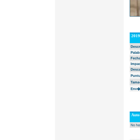
2019
Descr
Palab
Fecha
Impac
Desca
Punt
Tama�
Env�
Auto
No ha