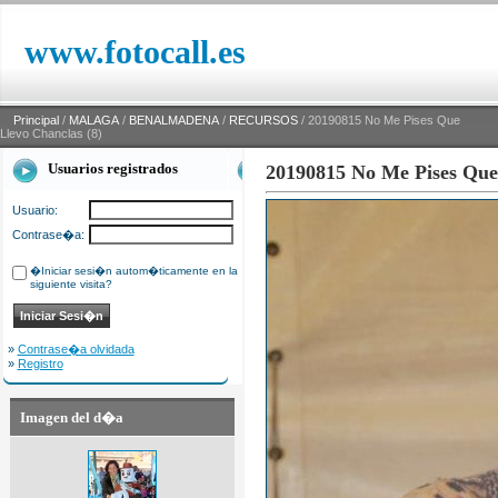
www.fotocall.es
Principal
/
MALAGA
/
BENALMADENA
/
RECURSOS
/ 20190815 No Me Pises Que
Llevo Chanclas (8)
Usuarios registrados
20190815 No Me Pises Que 
Usuario:
Contrase�a:
�Iniciar sesi�n autom�ticamente en la
siguiente visita?
»
Contrase�a olvidada
»
Registro
Imagen del d�a