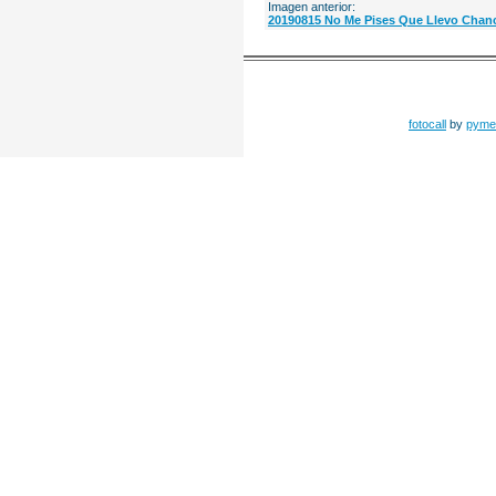
Imagen anterior:
20190815 No Me Pises Que Llevo Chanc
fotocall
by
pyme