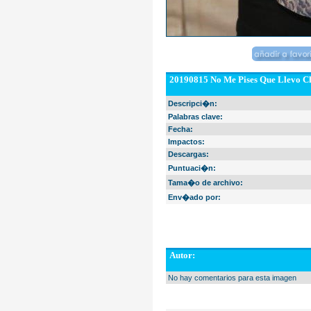
20190815 No Me Pises Que Llevo Ch
Descripci�n:
Palabras clave:
Fecha:
Impactos:
Descargas:
Puntuaci�n:
Tama�o de archivo:
Env�ado por:
Autor:
No hay comentarios para esta imagen