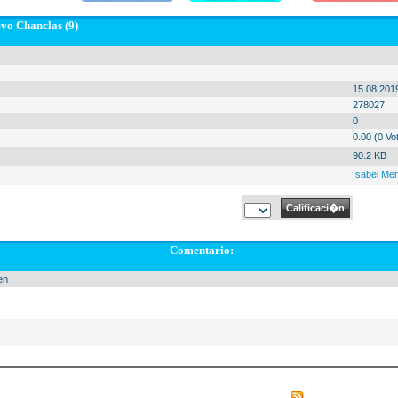
vo Chanclas (9)
15.08.201
278027
0
0.00 (0 Vo
90.2 KB
Isabel Me
Comentario:
en