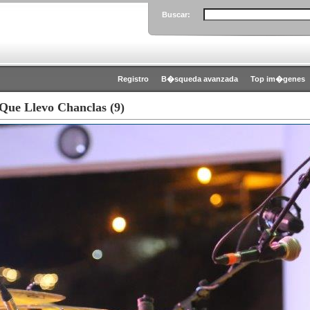
Buscar:
Registro
B�squeda avanzada
Top im�genes
Que Llevo Chanclas (9)