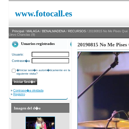
www.fotocall.es
Principal
/
MALAGA
/
BENALMADENA
/
RECURSOS
/ 20190815 No Me Pises Que
Llevo Chanclas (9)
Usuarios registrados
20190815 No Me Pises 
Usuario:
Contrase�a:
�Iniciar sesi�n autom�ticamente en la
siguiente visita?
»
Contrase�a olvidada
»
Registro
Imagen del d�a