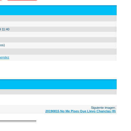
9 11:40
tos)
nendez
Siguiente imagen:
20190815 No Me Pises Que Llevo Chanclas (8)