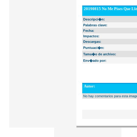
20190815 No Me Pises Que Lle
Descripci�n:
Palabras clave:
Fecha:
Impactos:
Descargas:
Puntuaci�n:
Tama�o de archivo:
Env�ado por:
Autor:
No hay comentarios para esta imag