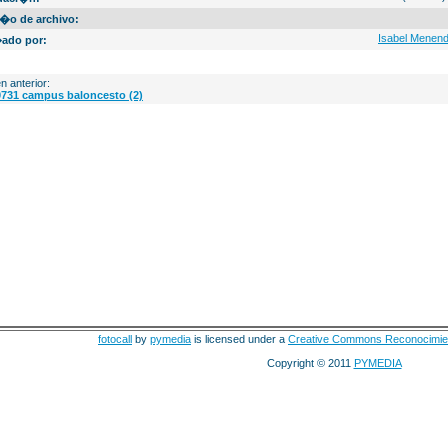
�o de archivo:
Isabel Menen
ado por:
n anterior:
731 campus baloncesto (2)
fotocall
by
pymedia
is licensed under a
Creative Commons Reconocimie
Copyright © 2011
PYMEDIA