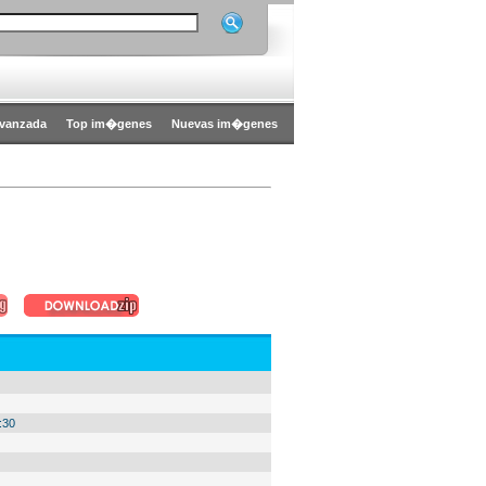
vanzada
Top im�genes
Nuevas im�genes
:30