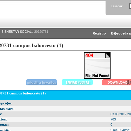
Buscar:
 BIENESTAR SOCIAL
/ 20120731
Registro
B�squeda a
20731 campus baloncesto (1)
0731 campus baloncesto (1)
ripci�n:
ras clave:
a:
03.08.2012 20
ctos:
703
argas:
0
0.00 (0 Votos)
uaci�n: