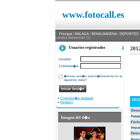
www.fotocall.es
Principal
/
MALAGA
/
BENALMADENA
/
DEPORTES -
campus baloncesto (1)
Usuarios registrados
201
Usuario:
Contrase�a:
�Iniciar sesi�n autom�ticamente en la
siguiente visita?
»
Contrase�a olvidada
2012
»
Registro
Desc
Palab
Imagen del d�a
Fech
Impa
Desc
Punt