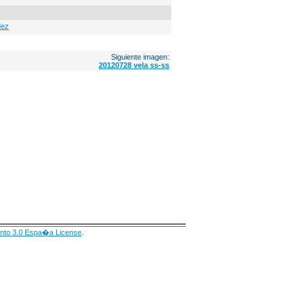
dez
Siguiente imagen:
20120728 vela ss-ss
nto 3.0 Espa�a License
.