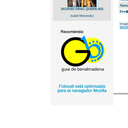
Tama
20120302 DRAG QUEEN (62)
Env�
Isabel Menendez
Image
20120