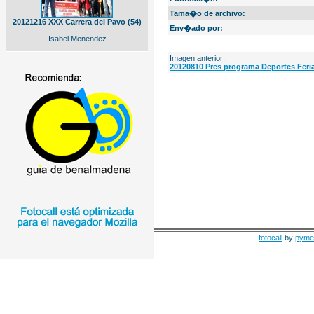
Tama�o de archivo:
20121216 XXX Carrera del Pavo (54)
Env�ado por:
Isabel Menendez
Imagen anterior:
20120810 Pres programa Deportes Feria
fotocall
by
pyme