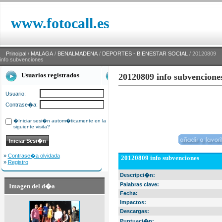
www.fotocall.es
Principal
/
MALAGA
/
BENALMADENA
/
DEPORTES - BIENESTAR SOCIAL
/ 20120809
info subvenciones
Usuarios registrados
20120809 info subvencione
Usuario:
Contrase�a:
�Iniciar sesi�n autom�ticamente en la
siguiente visita?
»
Contrase�a olvidada
20120809 info subvenciones
»
Registro
Descripci�n:
Palabras clave:
Imagen del d�a
Fecha:
Impactos:
Descargas:
Puntuaci�n: